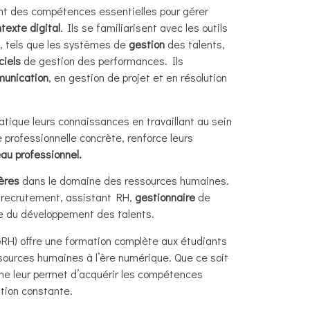
nt des compétences essentielles pour gérer
exte digital
. Ils se familiarisent avec les outils
H, tels que les systèmes de
gestion
des talents,
iciels
de gestion des performances. Ils
unication
, en gestion de projet et en résolution
tique leurs connaissances en travaillant au sein
e professionnelle concrète, renforce leurs
au professionnel.
ières
dans le domaine des ressources humaines.
e recrutement, assistant RH,
gestionnaire
de
le du développement des talents.
H) offre une formation complète aux étudiants
ssources humaines à l’ère numérique. Que ce soit
mme leur permet d’acquérir les compétences
tion constante.