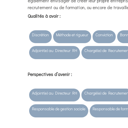
également envisager de créer leur propre entrepri
recrutement ou de formation, ou encore de travai
Qualités à avoir :
Discrétion
Méthode et rigueur
Conviction
Bonn
Adjoint(e) au Directeur RH
Chargé(e) de Recrutemen
Perspectives d’avenir
:
Adjoint(e) au Directeur RH
Chargé(e) de Recrutemen
Responsable de gestion sociale
Responsable de form