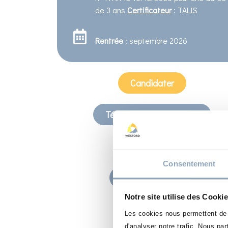
de 3 ans
Certificateur
: TALIS
Rentrée
: septembre 2026
Candidater
Télécharger la plaquette
RNCP
Consentement
Nous contacter
Notre site utilise des Cooki
Les cookies nous permettent de p
d'analyser notre trafic. Nous pa