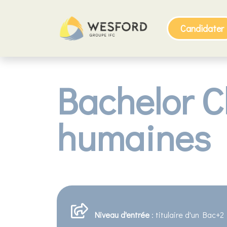
Candidater
Bachelor C
humaines
Niveau d'entrée
: titulaire d'un Bac+2