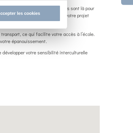
s pédagogiques et administratives sont là pour
ccepter les cookies
 les difficultés et à construire votre projet
ansport, ce qui facilite votre accès à l’école.
 votre épanouissement.
 développer votre sensibilité interculturelle