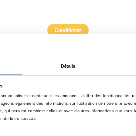
Candidatez
 par le commerce et le managem
es solides et être prêt à relever
 Ne cherchez plus, vous êtes au bo
Détails
es
raisons :
ersonnaliser le contenu et les annonces, d'offrir des fonctionnalités r
été de formations en commerce et en management, allant du ni
rtageons également des informations sur l'utilisation de notre site avec
ssances et les compétences nécessaires pour réussir dans votre 
se, qui peuvent combiner celles-ci avec d'autres informations que vous le
soral est composé de professionnels de l’enseignement ainsi que
on de leurs services.
r des savoir-faire modernes et applicables immédiatement. Nous 
vous démarquer sur le marché du travail.