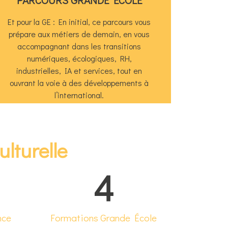
Et pour la GE : En initial, ce parcours vous
Retrouvez toutes nos formations :
prépare aux métiers de demain, en vous
accompagnant dans les transitions
2 Bachelor, 2 MBA
numériques, écologiques, RH,
industrielles, IA et services, tout en
ouvrant la voie à des développements à
l’international.
lturelle
4
nce
Formations Grande École