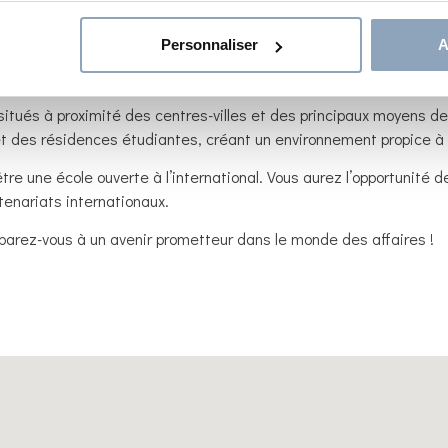
ous croyons en l’importance d’un suivi individualisé. Nos équipe
Personnaliser
A
iant. Elles vous aideront à gérer vos emplois du temps, à surmonter
tués à proximité des centres-villes et des principaux moyens de tr
 des résidences étudiantes, créant un environnement propice à
re une école ouverte à l’international. Vous aurez l’opportunité de
enariats internationaux.
éparez-vous à un avenir prometteur dans le monde des affaires !