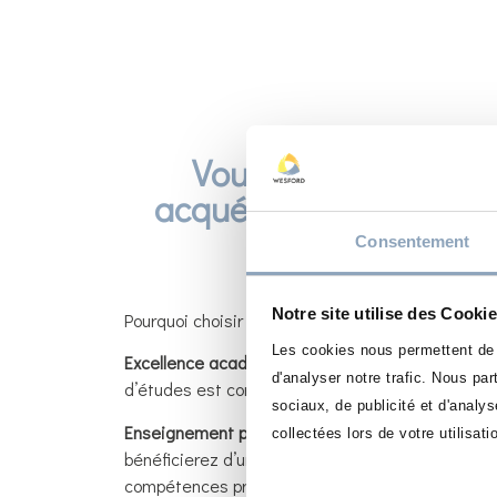
Vous êtes passionné
acquérir des compétenc
affaires ?
Consentement
Notre site utilise des Cooki
Pourquoi choisir l’école Wesford ? Voici quelques 
Les cookies nous permettent de p
Excellence académique
: Nous offrons une vari
d'analyser notre trafic. Nous pa
d’études est conçu pour vous fournir les connai
sociaux, de publicité et d'analy
Enseignement professionnel
: Notre corps profes
collectées lors de votre utilisati
bénéficierez d’un enseignement concret, basé su
compétences pratiques qui vous permettront de 