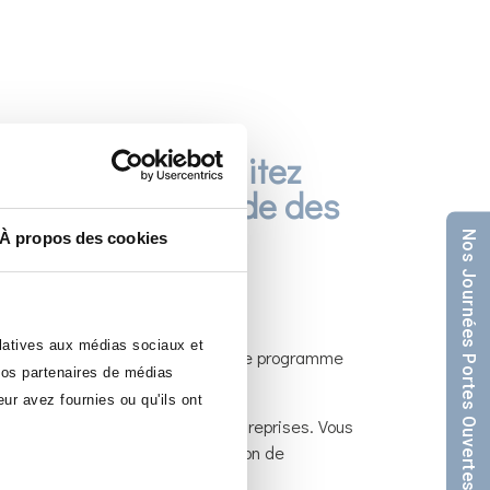
ent ? Vous souhaitez
 les défis du monde des
n endroit !
Nos Journées Portes Ouvertes
À propos des cookies
elatives aux médias sociaux et
veau Bac+2 au niveau Bac+5. Notre programme
 nos partenaires de médias
domaine d’expertise.
ur avez fournies ou qu'ils ont
 d’experts et de dirigeants d’entreprises. Vous
mettons l’accent sur l’acquisition de