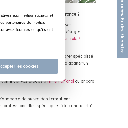
Nos Journées Portes Ouvertes
es Particuliers
en Banque et Assurance
?
elatives aux médias sociaux et
 nos partenaires de médias
le secteur financier, approfondir vos
ur avez fournies ou qu'ils ont
esponsabilité? P
ourquoi ne pas envisager
lôme
Finance d’entreprise, audit, contrôle /
lité de vous orienter vers un Master spécialisé
profondir vos connaissances et de gagner un
ccepter les cookies
 continuer vos études à
l’international
ou encore
visageable de suivre des formations
s professionnelles spécifiques à la banque et à