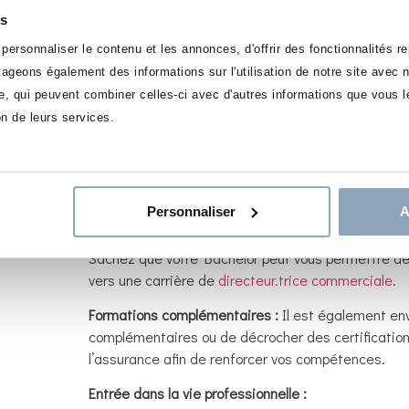
es
Que faire après un Bachelor Conseiller Clientèle d
ersonnaliser le contenu et les annonces, d'offrir des fonctionnalités r
rtageons également des informations sur l'utilisation de notre site avec
Poursuite des études :
Vous souhaitez évoluer dans 
se, qui peuvent combiner celles-ci avec d'autres informations que vous le
compétences et vous préparer pour des postes à r
on de leurs services.
le
MBA Stratégie et Gestion Financière
ou le dip
Supervision de Gestion, DAF
.
Master en Banque-Assurance : Vous avez la possibi
dans le domaine de la Banque-Assurance afin d’ap
Personnaliser
A
avantage concurrentiel sur le marché du travail.
Sachez que votre Bachelor peut vous permettre de
vers une carrière de
directeur.trice commerciale
.
Formations complémentaires :
Il est également en
complémentaires ou de décrocher des certification
l’assurance afin de renforcer vos compétences.
Entrée dans la vie professionnelle :