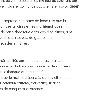
Ils doivent proposer les
meilleures solutions
aux
vent donner confiance aux clients et savoir
gérer
 comprend des cours de base tels que la
droit des affaires et les
mathématiques
ide base théorique dans ces disciplines, ainsi
tion des risques, de gestion des
tion des sinistres.
 métiers liés aux banques et assurances
nseiller Entreprises, conseiller Particuliers
ence (banque et assurance)
pour le métier préparé (stage ou alternance)
et communications, marketing, finance,
tés de banque et assurance