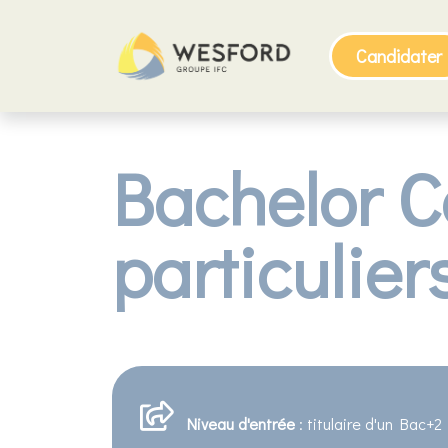
Candidater
Bachelor Co
particulie
Niveau d'entrée
: titulaire d'un Bac+2