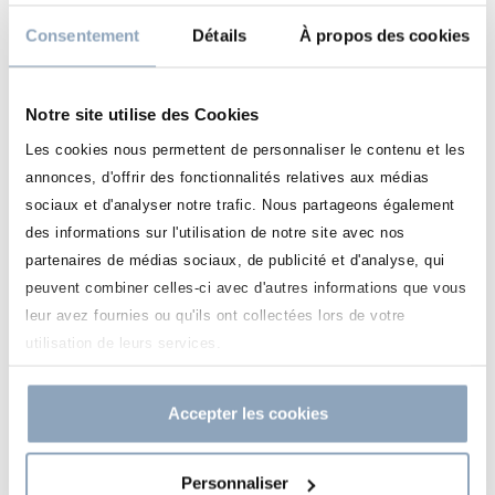
Leur rythme est donc partagé entre les périodes de formation
Consentement
Détails
À propos des cookies
et les périodes en stages obligatoires en entreprise.
L’ensemble de nos formations peuvent faire l’objet de stages
Notre site utilise des Cookies
obligatoires dans le programme, si l’étudiant n’est pas en
alternance.
Les cookies nous permettent de personnaliser le contenu et les
annonces, d'offrir des fonctionnalités relatives aux médias
Les employeurs du secteur privé, public ou associatif sont
sociaux et d'analyser notre trafic. Nous partageons également
soumis à une réglementation stricte concernant l’accueil de
des informations sur l'utilisation de notre site avec nos
stagiaires en milieu professionnel :
partenaires de médias sociaux, de publicité et d'analyse, qui
Pour connaître la réglementation en vigueur sur les stages,
peuvent combiner celles-ci avec d'autres informations que vous
consultez
LE SITE OFFICIEL
du gouvernement.
leur avez fournies ou qu'ils ont collectées lors de votre
utilisation de leurs services.
Si vous souhaitez déposer une offre de stage pour nos
étudiants :
Accepter les cookies
DÉPOSER UNE OFFRE
Personnaliser