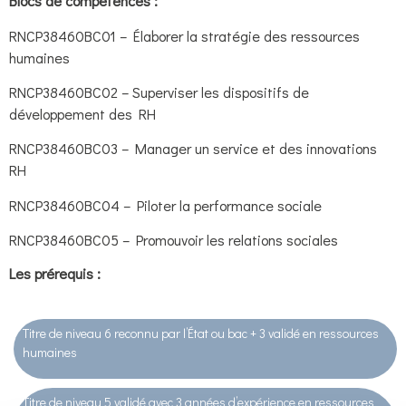
Blocs de compétences :
RNCP38460BC01 – Élaborer la stratégie des ressources
humaines
RNCP38460BC02 – Superviser les dispositifs de
développement des RH
RNCP38460BC03 – Manager un service et des innovations
RH
RNCP38460BC04 – Piloter la performance sociale
RNCP38460BC05 – Promouvoir les relations sociales
Les prérequis
:
Titre de niveau 6 reconnu par l’État ou bac + 3 validé en ressources
humaines
Titre de niveau 5 validé avec 3 années d’expérience en ressources