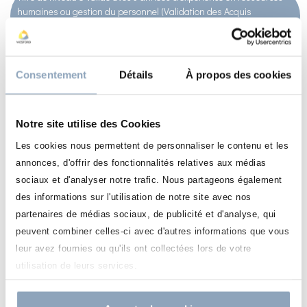
humaines ou gestion du personnel (Validation des Acquis
Professionnels via un dossier à faire valider par le certificateur)
V
isées professionnelles de la certification :
Consentement
Détails
À propos des cookies
Adjoint du directeur des ressources humaines
Notre site utilise des Cookies
Les cookies nous permettent de personnaliser le contenu et les
Administrateur des RH / Coordinateur RH / Responsable de la
annonces, d'offrir des fonctionnalités relatives aux médias
gestion des RH / Chef du personnel
sociaux et d'analyser notre trafic. Nous partageons également
des informations sur l'utilisation de notre site avec nos
Responsable du développement, de missions ou de projets RH
partenaires de médias sociaux, de publicité et d'analyse, qui
peuvent combiner celles-ci avec d'autres informations que vous
HR Business Partner
leur avez fournies ou qu'ils ont collectées lors de votre
utilisation de leurs services.
Manager des ressources humaines, à terme directeur des
ressources humaines